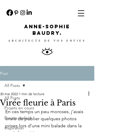
ANNE-SOPHIE
BAUDRY.
ARCHITECTE DE VOS ENVIES
Post
All Posts
30 mai 2022
1 min de lecture
All Posts
Virée fleurie à Paris
Projets en cours
En ces temps un peu moroses, j'avais 
Projets réalisés
envie de publier quelques photos 
prises lors d'une mini balade dans la 
Inspiration