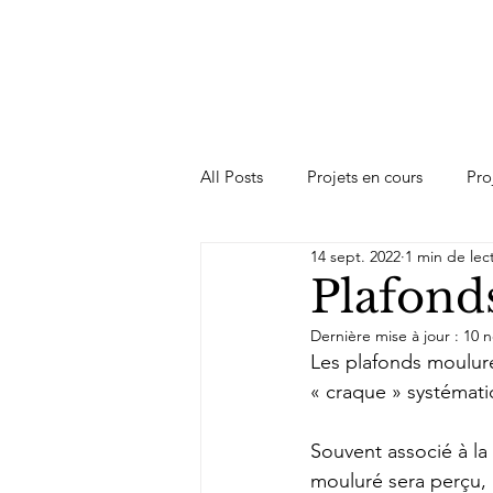
All Posts
Projets en cours
Pro
14 sept. 2022
1 min de lec
Plafond
Dernière mise à jour :
10 n
Les plafonds mouluré
« craque » systémat
Souvent associé à la
mouluré sera perçu, 