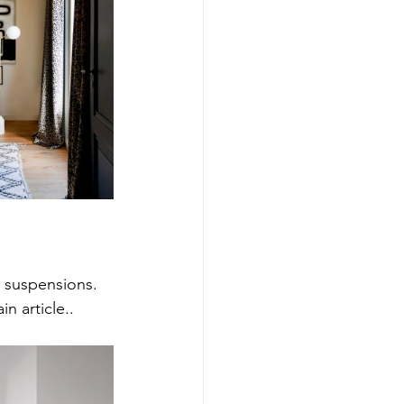
s suspensions. 
n article..