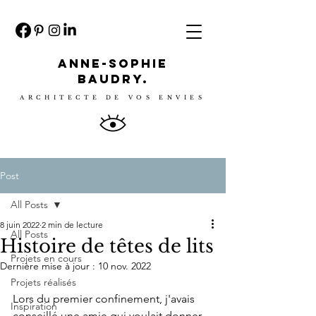
ANNE-SOPHIE
BAUDRY.
ARCHITECTE DE VOS ENVIES
Post
All Posts
8 juin 2022
2 min de lecture
All Posts
Histoire de têtes de lits
Projets en cours
Dernière mise à jour :
10 nov. 2022
Projets réalisés
Lors du premier confinement, j'avais 
Inspiration
conseillé une amie qui voulait donner 